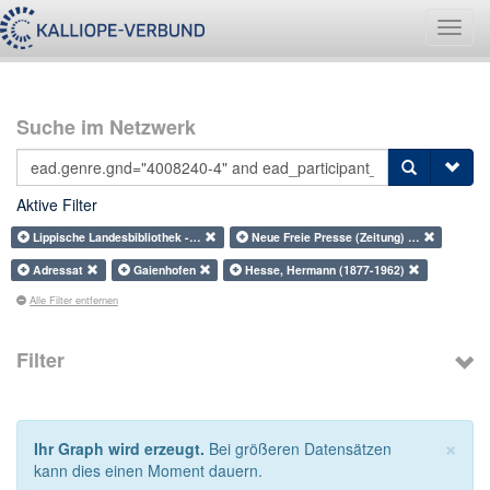
Navig
umsch
Suche im Netzwerk
Aktive Filter
Lippische Landesbibliothek -…
Neue Freie Presse (Zeitung) …
Adressat
Gaienhofen
Hesse, Hermann (1877-1962)
Alle Filter entfernen
Filter
×
Ihr Graph wird erzeugt.
Bei größeren Datensätzen
kann dies einen Moment dauern.