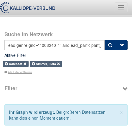
Navig
umsch
Suche im Netzwerk
Aktive Filter
Adressat
Simmel, Flora
Alle Filter entfernen
Filter
×
Ihr Graph wird erzeugt.
Bei größeren Datensätzen
kann dies einen Moment dauern.