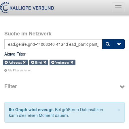
Navig
umsch
Suche im Netzwerk
Aktive Filter
Adressat
Brief
Verfasser
Alle Filter entfernen
Filter
×
Ihr Graph wird erzeugt.
Bei größeren Datensätzen
kann dies einen Moment dauern.