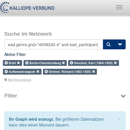
Navig
umsch
Suche im Netzwerk
Aktive Filter
Brief
Berlin-Charlottenburg
Henckell, Karl (1864-1929)
Aufbewahrungsort
Dehmel, Richard (1863-1920)
Alle Filter entfernen
Filter
×
Ihr Graph wird erzeugt.
Bei größeren Datensätzen
kann dies einen Moment dauern.