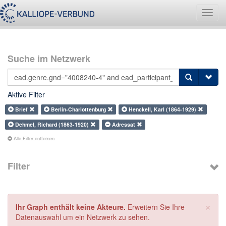
Navig
umsch
Suche im Netzwerk
Aktive Filter
Brief
Berlin-Charlottenburg
Henckell, Karl (1864-1929)
Dehmel, Richard (1863-1920)
Adressat
Alle Filter entfernen
Filter
×
Ihr Graph enthält keine Akteure.
Erweitern Sie Ihre
Datenauswahl um ein Netzwerk zu sehen.