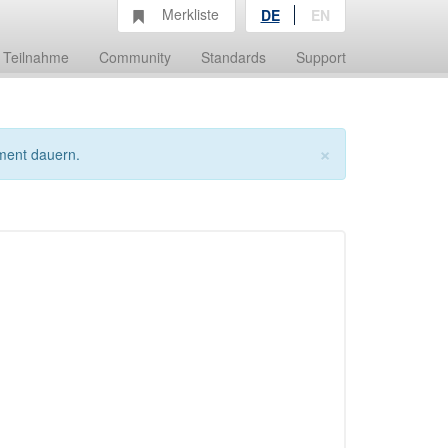
Merkliste
DE
EN
Teilnahme
Community
Standards
Support
×
ment dauern.