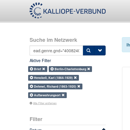
Suche im Netzwerk
I
Aktive Filter
Brief
Berlin-Charlottenburg
Henckell, Karl (1864-1929)
Dehmel, Richard (1863-1920)
Aufbewahrungsort
Alle Filter entfernen
Filter