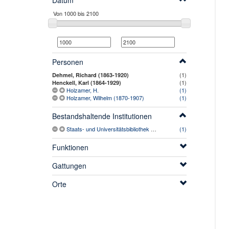
Datum
Personen
(1)
Dehmel, Richard (1863-1920)
(1)
Henckell, Karl (1864-1929)
Holzamer, H.
(1)
Holzamer, Wilhelm (1870-1907)
(1)
Bestandshaltende Institutionen
Staats- und Universitätsbibliothek Hamburg Carl von Ossietzky
(1)
Funktionen
Gattungen
Orte