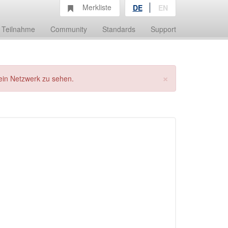
Merkliste
DE
EN
Teilnahme
Community
Standards
Support
×
ein Netzwerk zu sehen.