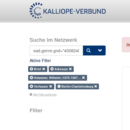
Suche im Netzwerk
I
Aktive Filter
Brief
Adressat
Holzamer, Wilhelm (1870-1907…
Verfasser
Berlin-Charlottenburg
Alle Filter entfernen
Filter