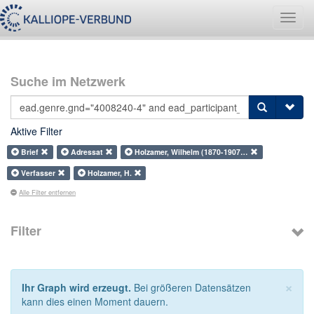
Navig
umsch
Suche im Netzwerk
Aktive Filter
Brief
Adressat
Holzamer, Wilhelm (1870-1907…
Verfasser
Holzamer, H.
Alle Filter entfernen
Filter
×
Ihr Graph wird erzeugt.
Bei größeren Datensätzen
kann dies einen Moment dauern.