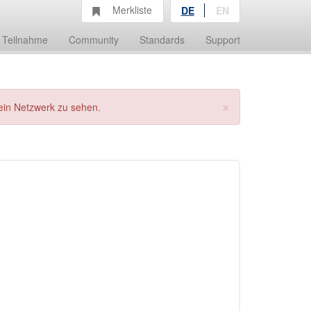
Merkliste
DE
EN
Teilnahme
Community
Standards
Support
×
ein Netzwerk zu sehen.