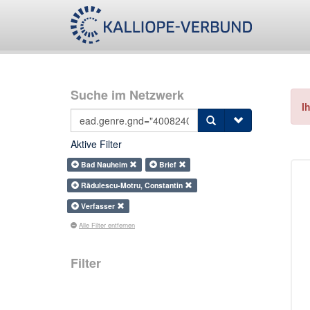
Suche im Netzwerk
I
Aktive Filter
Bad Nauheim
Brief
Rădulescu-Motru, Constantin
Verfasser
Alle Filter entfernen
Filter