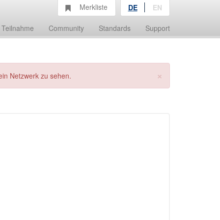
Merkliste
DE
EN
Teilnahme
Community
Standards
Support
×
ein Netzwerk zu sehen.