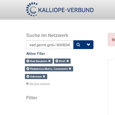
Suche im Netzwerk
I
Aktive Filter
Bad Nauheim
Brief
Rădulescu-Motru, Constantin
Adressat
Alle Filter entfernen
Filter