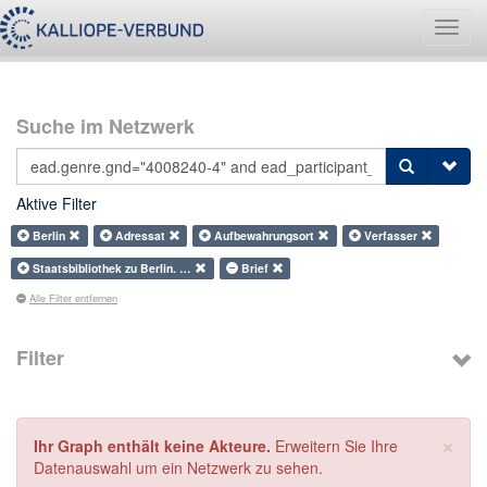
Navig
umsch
Suche im Netzwerk
Aktive Filter
Berlin
Adressat
Aufbewahrungsort
Verfasser
Staatsbibliothek zu Berlin. …
Brief
Alle Filter entfernen
Filter
×
Ihr Graph enthält keine Akteure.
Erweitern Sie Ihre
Datenauswahl um ein Netzwerk zu sehen.