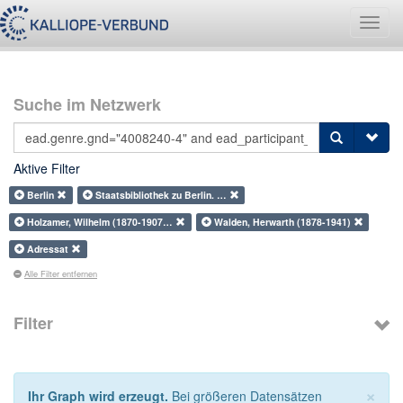
Navig
umsch
Suche im Netzwerk
Aktive Filter
Berlin
Staatsbibliothek zu Berlin. …
Holzamer, Wilhelm (1870-1907…
Walden, Herwarth (1878-1941)
Adressat
Alle Filter entfernen
Filter
×
Ihr Graph wird erzeugt.
Bei größeren Datensätzen