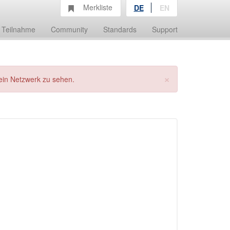
Merkliste
DE
EN
Teilnahme
Community
Standards
Support
×
ein Netzwerk zu sehen.