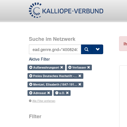
Suche im Netzwerk
I
Aktive Filter
Aufbewahrungsort
Verfasser
Freies Deutsches Hochstift -…
Mentzel, Elisabeth (1847-191…
Adressat
o.O.
Alle Filter entfernen
Filter