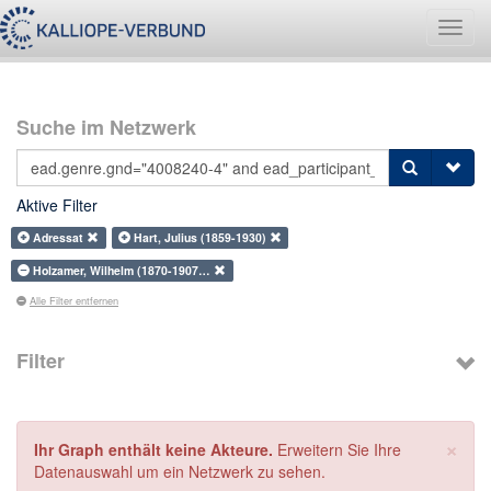
Navig
umsch
Suche im Netzwerk
Aktive Filter
Adressat
Hart, Julius (1859-1930)
Holzamer, Wilhelm (1870-1907…
Alle Filter entfernen
Filter
×
Ihr Graph enthält keine Akteure.
Erweitern Sie Ihre
Datenauswahl um ein Netzwerk zu sehen.