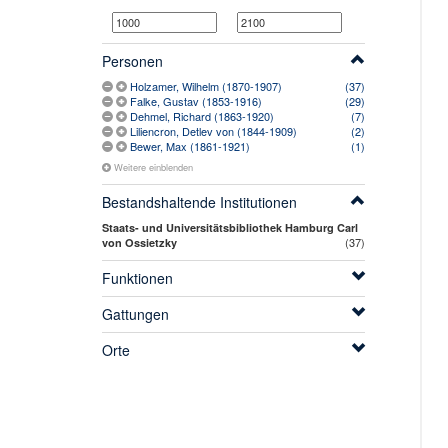
Personen
Holzamer, Wilhelm (1870-1907)
(37)
Falke, Gustav (1853-1916)
(29)
Dehmel, Richard (1863-1920)
(7)
Liliencron, Detlev von (1844-1909)
(2)
Bewer, Max (1861-1921)
(1)
Weitere einblenden
Bestandshaltende Institutionen
Staats- und Universitätsbibliothek Hamburg Carl
(37)
von Ossietzky
Funktionen
Gattungen
Orte