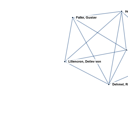
He
Falke, Gustav
Liliencron, Detlev von
Dehmel, R