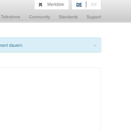
Merkliste
DE
EN
Teilnahme
Community
Standards
Support
×
ment dauern.