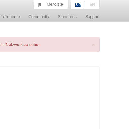
Merkliste
DE
EN
Teilnahme
Community
Standards
Support
×
ein Netzwerk zu sehen.