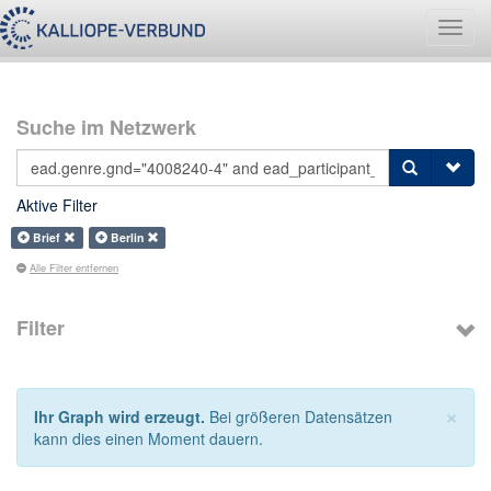
Navig
umsch
Suche im Netzwerk
Aktive Filter
Brief
Berlin
Alle Filter entfernen
Filter
×
Ihr Graph wird erzeugt.
Bei größeren Datensätzen
kann dies einen Moment dauern.