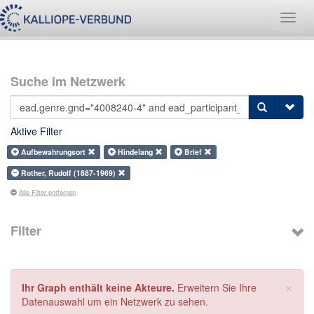
Navig
umsch
Suche im Netzwerk
Aktive Filter
Aufbewahrungsort
Hindelang
Brief
Rother, Rudolf (1887-1969)
Alle Filter entfernen
Filter
×
Ihr Graph enthält keine Akteure.
Erweitern Sie Ihre
Datenauswahl um ein Netzwerk zu sehen.