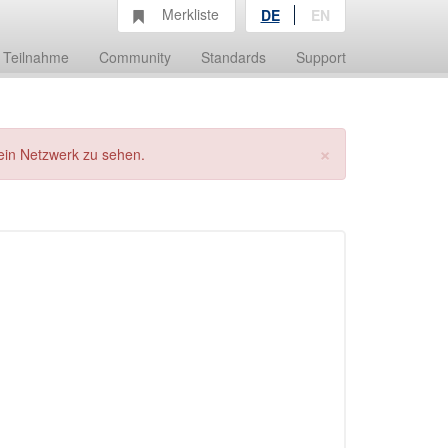
Merkliste
DE
EN
Teilnahme
Community
Standards
Support
×
ein Netzwerk zu sehen.