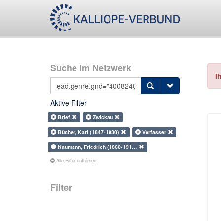
Suche im Netzwerk
I
Aktive Filter
Brief
Zwickau
Bücher, Karl (1847-1930)
Verfasser
Naumann, Friedrich (1860-191…
Alle Filter entfernen
Filter