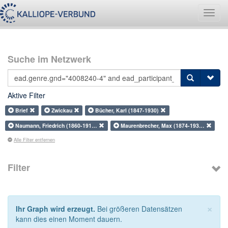
Navig
umsch
Suche im Netzwerk
Aktive Filter
Brief
Zwickau
Bücher, Karl (1847-1930)
Naumann, Friedrich (1860-191…
Maurenbrecher, Max (1874-193…
Alle Filter entfernen
Filter
×
Ihr Graph wird erzeugt.
Bei größeren Datensätzen
kann dies einen Moment dauern.