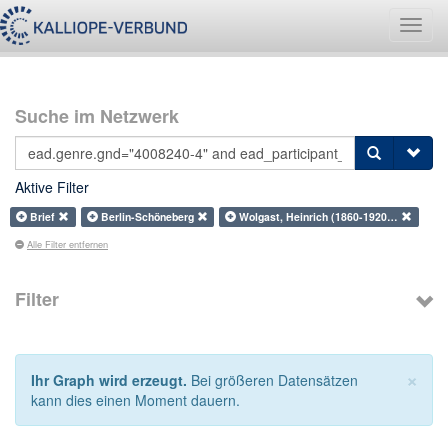
Navig
umsch
Suche im Netzwerk
Aktive Filter
Brief
Berlin-Schöneberg
Wolgast, Heinrich (1860-1920…
Alle Filter entfernen
Filter
×
Ihr Graph wird erzeugt.
Bei größeren Datensätzen
kann dies einen Moment dauern.