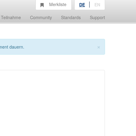
Merkliste
DE
EN
Teilnahme
Community
Standards
Support
×
ment dauern.