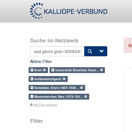
Suche im Netzwerk
I
Aktive Filter
Brief
Universität Bielefeld. Fakul…
Aufbewahrungsort
Schlaikjer, Erich (1867-1928…
Maurenbrecher, Max (1874-193…
Alle Filter entfernen
Filter