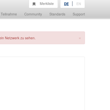
Merkliste
DE
EN
Teilnahme
Community
Standards
Support
×
ein Netzwerk zu sehen.