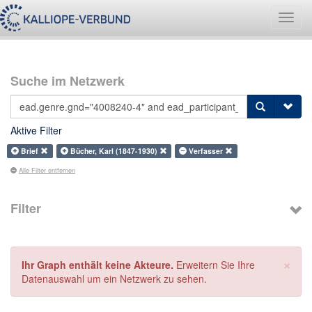
Navig
umsch
Suche im Netzwerk
Aktive Filter
Brief
Bücher, Karl (1847-1930)
Verfasser
Alle Filter entfernen
Filter
×
Ihr Graph enthält keine Akteure.
Erweitern Sie Ihre
Datenauswahl um ein Netzwerk zu sehen.