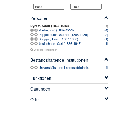
Personen
(4)
Dyroff, Adolf (1866-1943)
Marbe, Karl (1869-1953)
(4)
Poppelreuter, Walther (1886-1939)
(2)
Boepple, Ernst (1887-1950)
(1)
Jesinghaus, Carl (1886-1948)
(1)
Weitere einblenden
Bestandshaltende Institutionen
Universitäts- und Landesbibliothek Bonn
(4)
Funktionen
Gattungen
Orte