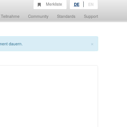
Merkliste
DE
EN
Teilnahme
Community
Standards
Support
×
ment dauern.