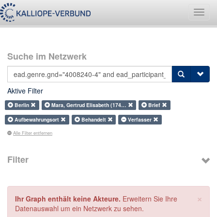
Navig
umsch
Suche im Netzwerk
Aktive Filter
Berlin
Mara, Gertrud Elisabeth (174…
Brief
Aufbewahrungsort
Behandelt
Verfasser
Alle Filter entfernen
Filter
×
Ihr Graph enthält keine Akteure.
Erweitern Sie Ihre
Datenauswahl um ein Netzwerk zu sehen.