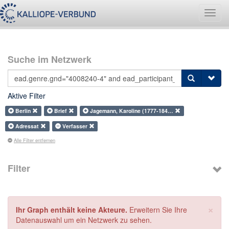
Navig
umsch
Suche im Netzwerk
Aktive Filter
Berlin
Brief
Jagemann, Karoline (1777-184…
Adressat
Verfasser
Alle Filter entfernen
Filter
×
Ihr Graph enthält keine Akteure.
Erweitern Sie Ihre
Datenauswahl um ein Netzwerk zu sehen.