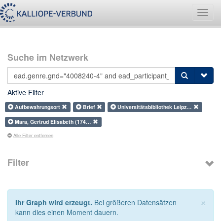
Navig
umsch
Suche im Netzwerk
Aktive Filter
Aufbewahrungsort
Brief
Universitätsbibliothek Leipz…
Mara, Gertrud Elisabeth (174…
Alle Filter entfernen
Filter
×
Ihr Graph wird erzeugt.
Bei größeren Datensätzen
kann dies einen Moment dauern.