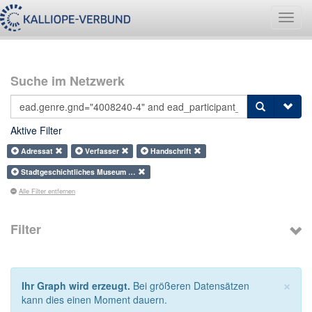
Navig
umsch
Suche im Netzwerk
Aktive Filter
Adressat
Verfasser
Handschrift
Stadtgeschichtliches Museum …
Alle Filter entfernen
Filter
×
Ihr Graph wird erzeugt.
Bei größeren Datensätzen
kann dies einen Moment dauern.