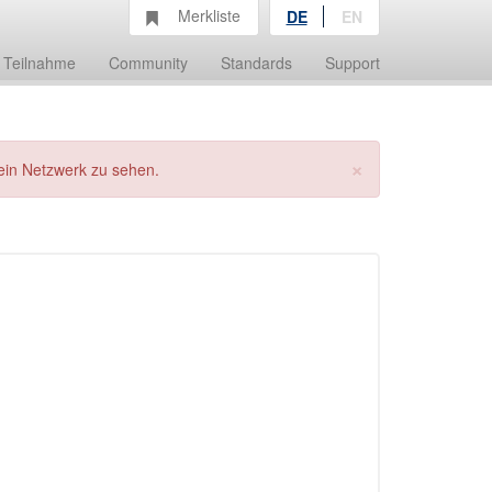
Merkliste
DE
EN
Teilnahme
Community
Standards
Support
×
ein Netzwerk zu sehen.