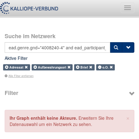
Navig
umsch
Suche im Netzwerk
Aktive Filter
Adressat
Aufbewahrungsort
Brief
o.O.
Alle Filter entfernen
Filter
×
Ihr Graph enthält keine Akteure.
Erweitern Sie Ihre
Datenauswahl um ein Netzwerk zu sehen.