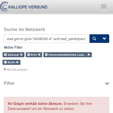
Navig
umsch
Suche im Netzwerk
Aktive Filter
Adressat
Brief
Universitätsbibliothek Leipz…
Berlin
Alle Filter entfernen
Filter
×
Ihr Graph enthält keine Akteure.
Erweitern Sie Ihre
Datenauswahl um ein Netzwerk zu sehen.