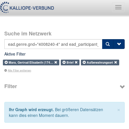
Navig
umsch
Suche im Netzwerk
Aktive Filter
Mara, Gertrud Elisabeth (174…
Brief
Aufbewahrungsort
Alle Filter entfernen
Filter
×
Ihr Graph wird erzeugt.
Bei größeren Datensätzen
kann dies einen Moment dauern.