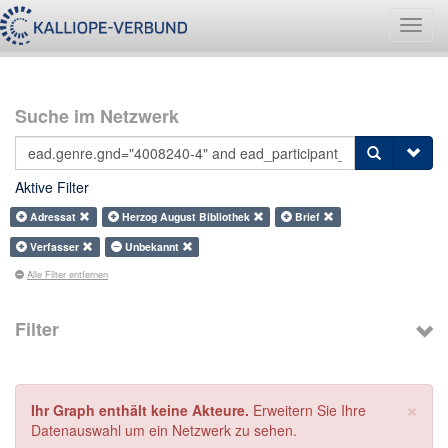
Navig
umsch
Suche im Netzwerk
Aktive Filter
Adressat
Herzog August Bibliothek
Brief
Verfasser
Unbekannt
Alle Filter entfernen
Filter
×
Ihr Graph enthält keine Akteure.
Erweitern Sie Ihre
Datenauswahl um ein Netzwerk zu sehen.