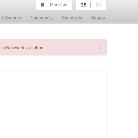
Merkliste
DE
EN
Teilnahme
Community
Standards
Support
×
ein Netzwerk zu sehen.