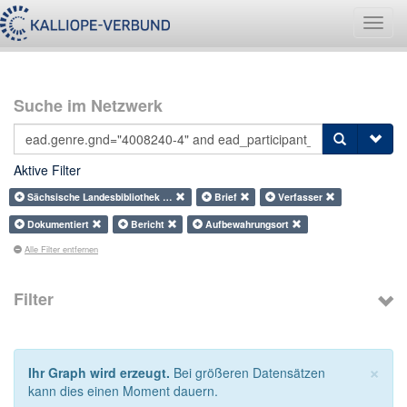
Navig
umsch
Suche im Netzwerk
Aktive Filter
Sächsische Landesbibliothek …
Brief
Verfasser
Dokumentiert
Bericht
Aufbewahrungsort
Alle Filter entfernen
Filter
×
Ihr Graph wird erzeugt.
Bei größeren Datensätzen
kann dies einen Moment dauern.