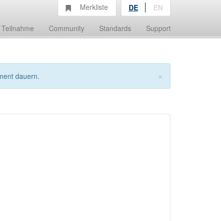
Merkliste
DE
EN
Teilnahme
Community
Standards
Support
×
ment dauern.