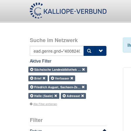
Suche im Netzwerk
I
Aktive Filter
Sächsische Landesbibliothek …
Brief
Verfasser
Friedrich August, Sachsen-Ze…
Halle (Saale)
Adressat
Alle Filter entfernen
Filter