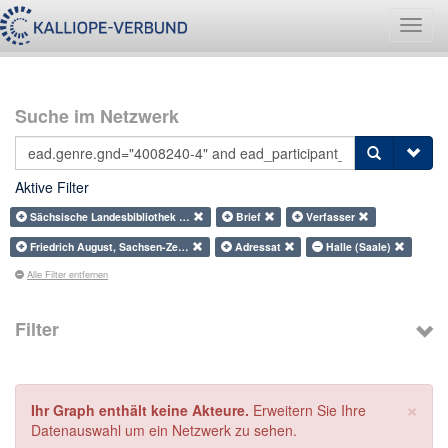
Navig
umsch
Suche im Netzwerk
Aktive Filter
Sächsische Landesbibliothek …
Brief
Verfasser
Friedrich August, Sachsen-Ze…
Adressat
Halle (Saale)
Alle Filter entfernen
Filter
×
Ihr Graph enthält keine Akteure.
Erweitern Sie Ihre
Datenauswahl um ein Netzwerk zu sehen.