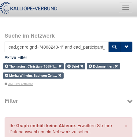
Navig
umsch
Suche im Netzwerk
Aktive Filter
Thomasius, Christian (1655-1…
Brief
Dokumentiert
Moritz Wilhelm, Sachsen-Zeit…
Alle Filter entfernen
Filter
×
Ihr Graph enthält keine Akteure.
Erweitern Sie Ihre
Datenauswahl um ein Netzwerk zu sehen.