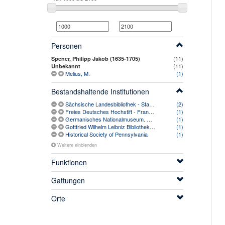
Personen
(11)
Spener, Philipp Jakob (1635-1705)
(11)
Unbekannt
Melius, M.
(1)
Bestandshaltende Institutionen
Sächsische Landesbibliothek - Staats- und Universitätsbibliothek Dresden
(2)
Freies Deutsches Hochstift - Frankfurter Goethe-Museum
(1)
Germanisches Nationalmuseum. Historisches Archiv
(1)
Gottfried Wilhelm Leibniz Bibliothek - Niedersächsische Landesbibliothek
(1)
Historical Society of Pennsylvania
(1)
Weitere einblenden
Funktionen
Gattungen
Orte