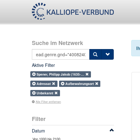
Suche im Netzwerk
I
Aktive Filter
Spener, Philipp Jakob (1635-…
Adressat
Aufbewahrungsort
Unbekannt
Alle Filter entfernen
Filter
Datum