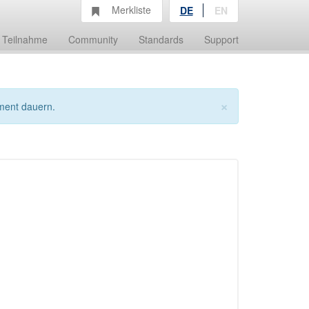
Merkliste
DE
EN
Teilnahme
Community
Standards
Support
×
ment dauern.