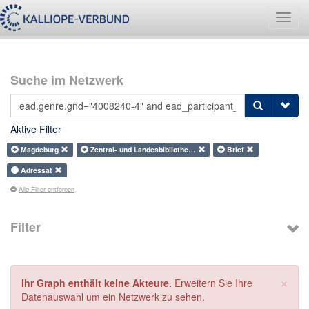
Navig
umsch
Suche im Netzwerk
Aktive Filter
Magdeburg
Zentral- und Landesbibliothe…
Brief
Adressat
Alle Filter entfernen
Filter
×
Ihr Graph enthält keine Akteure.
Erweitern Sie Ihre
Datenauswahl um ein Netzwerk zu sehen.