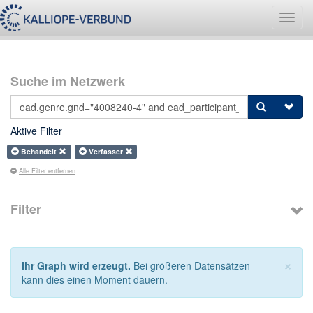
Navig
umsch
Suche im Netzwerk
Aktive Filter
Behandelt
Verfasser
Alle Filter entfernen
Filter
×
Ihr Graph wird erzeugt.
Bei größeren Datensätzen
kann dies einen Moment dauern.