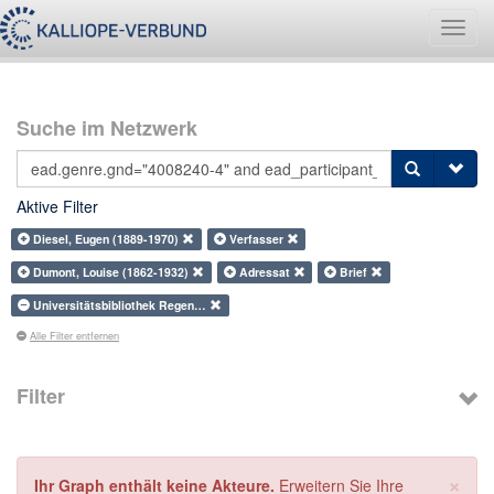
Navig
umsch
Suche im Netzwerk
Aktive Filter
Diesel, Eugen (1889-1970)
Verfasser
Dumont, Louise (1862-1932)
Adressat
Brief
Universitätsbibliothek Regen…
Alle Filter entfernen
Filter
×
Ihr Graph enthält keine Akteure.
Erweitern Sie Ihre