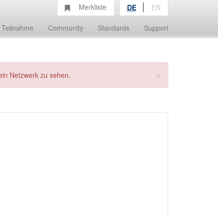
Merkliste
DE
EN
Teilnahme
Community
Standards
Support
×
ein Netzwerk zu sehen.