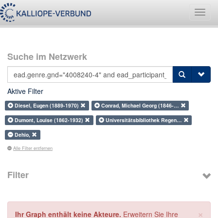
Navig
umsch
Suche im Netzwerk
Aktive Filter
Diesel, Eugen (1889-1970)
Conrad, Michael Georg (1846-…
Dumont, Louise (1862-1932)
Universitätsbibliothek Regen…
Dehio,
Alle Filter entfernen
Filter
×
Ihr Graph enthält keine Akteure.
Erweitern Sie Ihre