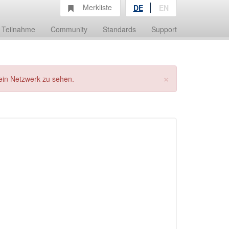
Merkliste
DE
EN
Teilnahme
Community
Standards
Support
×
ein Netzwerk zu sehen.