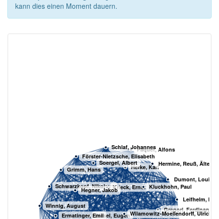
kann dies einen Moment dauern.
Schlaf, Johannes
Paquet, Alfons
Förster-Nietzsche, Elisabeth
Soergel, Albert
Hermine, Reuß, Ältere L
Herke, Karl
Grimm, Hans
Dumont, Louise
Schwarzkopf, Nikolaus
Kluckhohn, Paul
Krieck, Ernst
Hegner, Jakob
Leifhelm, Han
Winnig, August
Gregori, Ferdinand
Wilamowitz-Moellendorff, Ulrich v
Ermatinger, Emil
Diesel, Eugen