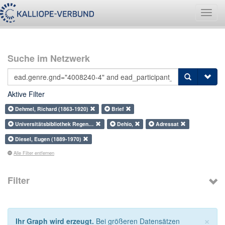
Navig
umsch
Suche im Netzwerk
Aktive Filter
Dehmel, Richard (1863-1920)
Brief
Universitätsbibliothek Regen…
Dehio,
Adressat
Diesel, Eugen (1889-1970)
Alle Filter entfernen
Filter
×
Ihr Graph wird erzeugt.
Bei größeren Datensätzen