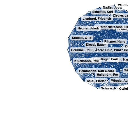
Weinh
Nadler, Josef
Scheffler, Karl
Ziegler, L
Lienhard, Friedrich
Förster-Nietzsche, El
Hegner, Jakob
Schlaf
Stoessl, Otto
Pfitzner, Hans
Diesel, Eugen
D
Hermine, Reuß, Ältere Linie, Prinzess
Ermatinger, Emil
Grimm, Ha
Kluckhohn, Paul
Wi
Hemmerich, Karl Georg
Hallström, Per
Winnig, Au
Seidl, Florian
Schwarzkopf, Nik
Owlgl