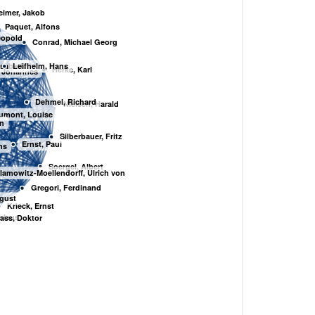
eimer, Jakob
Paquet, Alfons
eopold
Conrad, Michael Georg
isabeth
Leifhelm, Hans
Herke, Karl
, Johannes
Dehmel, Richard
Nielsen, Harald
umont, Louise
in
Silberbauer, Fritz
Ernst, Paul
ns
Soergel, Albert
lamowitz-Moellendorff, Ulrich von
Gregori, Ferdinand
gust
Krieck, Ernst
olaus
ass, Doktor