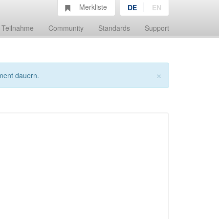
Merkliste
DE
EN
Teilnahme
Community
Standards
Support
×
ment dauern.