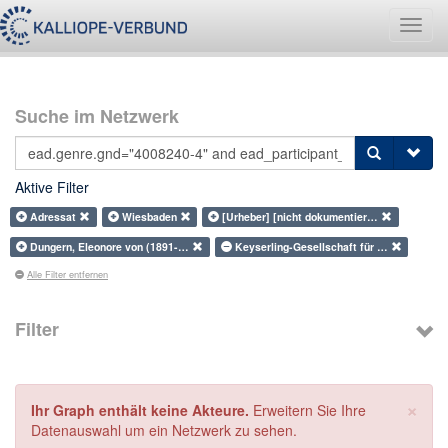
Navig
umsch
Suche im Netzwerk
Aktive Filter
Adressat
Wiesbaden
[Urheber] [nicht dokumentier…
Dungern, Eleonore von (1891-…
Keyserling-Gesellschaft für …
Alle Filter entfernen
Filter
×
Ihr Graph enthält keine Akteure.
Erweitern Sie Ihre
Datenauswahl um ein Netzwerk zu sehen.