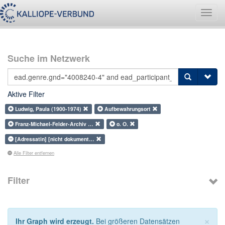
Navig
umsch
Suche im Netzwerk
Aktive Filter
Ludwig, Paula (1900-1974)
Aufbewahrungsort
Franz-Michael-Felder-Archiv …
o. O.
[Adressatin] [nicht dokument…
Alle Filter entfernen
Filter
×
Ihr Graph wird erzeugt.
Bei größeren Datensätzen